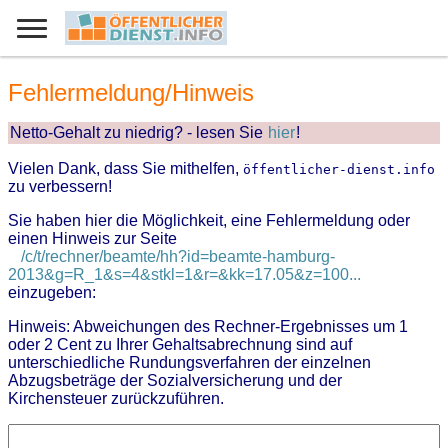
Fehlermeldung/Hinweis
Netto-Gehalt zu niedrig? - lesen Sie
hier
!
Vielen Dank, dass Sie mithelfen,
öffentlicher-dienst.info
zu verbessern!
Sie haben hier die Möglichkeit, eine Fehlermeldung oder
einen Hinweis zur Seite
/c/t/rechner/beamte/hh?id=beamte-hamburg-
2013&g=R_1&s=4&stkl=1&r=&kk=17.05&z=100...
einzugeben:
Hinweis: Abweichungen des Rechner-Ergebnisses um 1
oder 2 Cent zu Ihrer Gehaltsabrechnung sind auf
unterschiedliche Rundungsverfahren der einzelnen
Abzugsbeträge der Sozialversicherung und der
Kirchensteuer zurückzuführen.