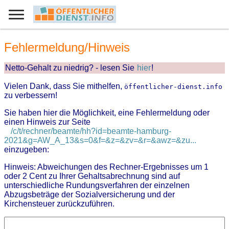
Fehlermeldung/Hinweis
Netto-Gehalt zu niedrig? - lesen Sie
hier
!
Vielen Dank, dass Sie mithelfen,
öffentlicher-dienst.info
zu verbessern!
Sie haben hier die Möglichkeit, eine Fehlermeldung oder
einen Hinweis zur Seite
/c/t/rechner/beamte/hh?id=beamte-hamburg-
2021&g=AW_A_13&s=0&f=&z=&zv=&r=&awz=&zu...
einzugeben:
Hinweis: Abweichungen des Rechner-Ergebnisses um 1
oder 2 Cent zu Ihrer Gehaltsabrechnung sind auf
unterschiedliche Rundungsverfahren der einzelnen
Abzugsbeträge der Sozialversicherung und der
Kirchensteuer zurückzuführen.