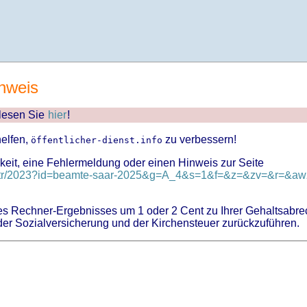
nweis
 lesen Sie
hier
!
helfen,
zu verbessern!
öffentlicher-dienst.info
keit, eine Fehlermeldung oder einen Hinweis zur Seite
nd/tr/2023?id=beamte-saar-2025&g=A_4&s=1&f=&z=&zv=&r=&awz
 Rechner-Ergebnisses um 1 oder 2 Cent zu Ihrer Gehaltsabre
er Sozialversicherung und der Kirchensteuer zurückzuführen.