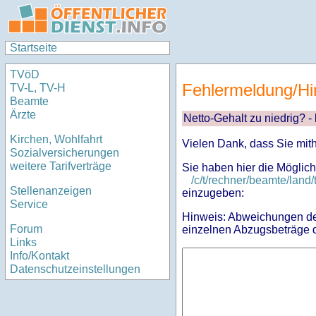
Startseite
TVöD
Fehlermeldung/Hi
TV-L, TV-H
Beamte
Ärzte
Netto-Gehalt zu niedrig? -
Kirchen, Wohlfahrt
Vielen Dank, dass Sie mit
Sozialversicherungen
weitere Tarifverträge
Sie haben hier die Möglich
/c/t/rechner/beamte/la
Stellenanzeigen
einzugeben:
Service
Hinweis: Abweichungen des
Forum
einzelnen Abzugsbeträge d
Links
Info/Kontakt
Datenschutzeinstellungen