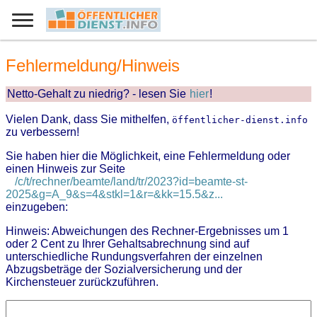
Fehlermeldung/Hinweis
Netto-Gehalt zu niedrig? - lesen Sie
hier
!
Vielen Dank, dass Sie mithelfen,
öffentlicher-dienst.info
zu verbessern!
Sie haben hier die Möglichkeit, eine Fehlermeldung oder
einen Hinweis zur Seite
/c/t/rechner/beamte/land/tr/2023?id=beamte-st-
2025&g=A_9&s=4&stkl=1&r=&kk=15.5&z...
einzugeben:
Hinweis: Abweichungen des Rechner-Ergebnisses um 1
oder 2 Cent zu Ihrer Gehaltsabrechnung sind auf
unterschiedliche Rundungsverfahren der einzelnen
Abzugsbeträge der Sozialversicherung und der
Kirchensteuer zurückzuführen.