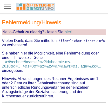
Fehlermeldung/Hinweis
Netto-Gehalt zu niedrig? - lesen Sie
hier
!
Vielen Dank, dass Sie mithelfen,
öffentlicher-dienst.info
zu verbessern!
Sie haben hier die Möglichkeit, eine Fehlermeldung oder
einen Hinweis zur Seite
/c/t/rechner/beamte/mv?id=beamte-mv-
2010&g=C_4&s=8&f=&z=&zv=&r=&awz=&zulage=&kk=...
einzugeben:
Hinweis: Abweichungen des Rechner-Ergebnisses um 1
oder 2 Cent zu Ihrer Gehaltsabrechnung sind auf
unterschiedliche Rundungsverfahren der einzelnen
Abzugsbeträge der Sozialversicherung und der
Kirchensteuer zurückzuführen.