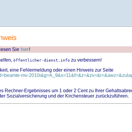
nweis
 lesen Sie
hier
!
helfen,
zu verbessern!
öffentlicher-dienst.info
keit, eine Fehlermeldung oder einen Hinweis zur Seite
v?id=beamte-mv-2010i&g=A_9&s=11&f=&z=&zv=&r=&awz=&zulag
 Rechner-Ergebnisses um 1 oder 2 Cent zu Ihrer Gehaltsabre
er Sozialversicherung und der Kirchensteuer zurückzuführen.