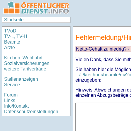
Startseite
TVöD
Fehlermeldung/Hi
TV-L, TV-H
Beamte
Ärzte
Netto-Gehalt zu niedrig? -
Kirchen, Wohlfahrt
Vielen Dank, dass Sie mit
Sozialversicherungen
weitere Tarifverträge
Sie haben hier die Möglich
/c/t/rechner/beamte/m
Stellenanzeigen
einzugeben:
Service
Hinweis: Abweichungen des
Forum
einzelnen Abzugsbeträge d
Links
Info/Kontakt
Datenschutzeinstellungen