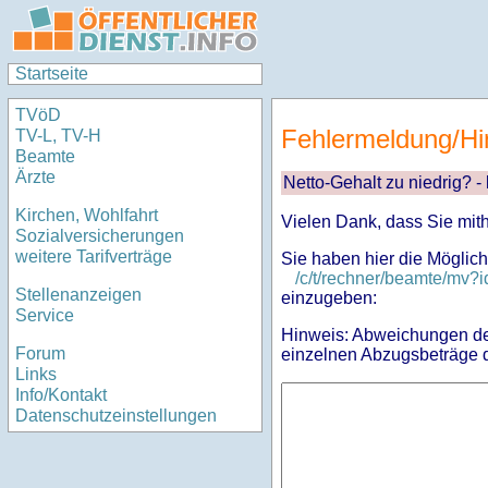
Startseite
TVöD
Fehlermeldung/Hi
TV-L, TV-H
Beamte
Ärzte
Netto-Gehalt zu niedrig? -
Kirchen, Wohlfahrt
Vielen Dank, dass Sie mit
Sozialversicherungen
weitere Tarifverträge
Sie haben hier die Möglich
/c/t/rechner/beamte/mv
Stellenanzeigen
einzugeben:
Service
Hinweis: Abweichungen des
Forum
einzelnen Abzugsbeträge d
Links
Info/Kontakt
Datenschutzeinstellungen