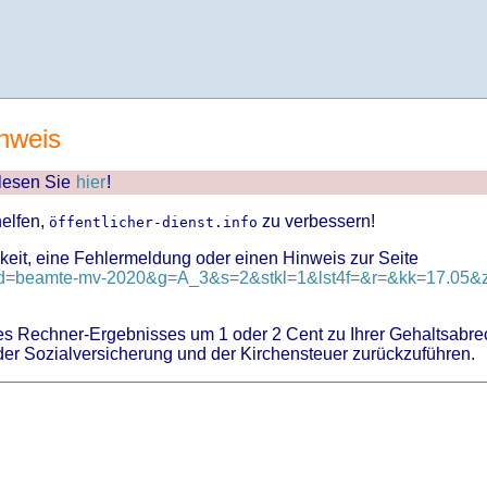
nweis
 lesen Sie
hier
!
helfen,
zu verbessern!
öffentlicher-dienst.info
keit, eine Fehlermeldung oder einen Hinweis zur Seite
?id=beamte-mv-2020&g=A_3&s=2&stkl=1&lst4f=&r=&kk=17.05&z
 Rechner-Ergebnisses um 1 oder 2 Cent zu Ihrer Gehaltsabre
er Sozialversicherung und der Kirchensteuer zurückzuführen.