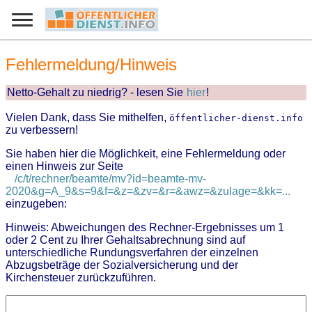
Fehlermeldung/Hinweis
Netto-Gehalt zu niedrig? - lesen Sie
hier
!
Vielen Dank, dass Sie mithelfen,
öffentlicher-dienst.info
zu verbessern!
Sie haben hier die Möglichkeit, eine Fehlermeldung oder
einen Hinweis zur Seite
/c/t/rechner/beamte/mv?id=beamte-mv-
2020&g=A_9&s=9&f=&z=&zv=&r=&awz=&zulage=&kk=...
einzugeben:
Hinweis: Abweichungen des Rechner-Ergebnisses um 1
oder 2 Cent zu Ihrer Gehaltsabrechnung sind auf
unterschiedliche Rundungsverfahren der einzelnen
Abzugsbeträge der Sozialversicherung und der
Kirchensteuer zurückzuführen.