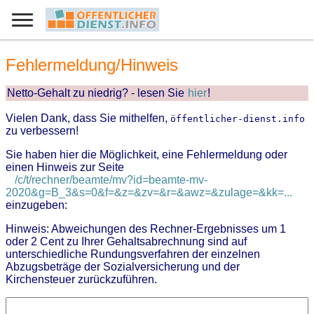
Fehlermeldung/Hinweis
Netto-Gehalt zu niedrig? - lesen Sie
hier
!
Vielen Dank, dass Sie mithelfen,
öffentlicher-dienst.info
zu verbessern!
Sie haben hier die Möglichkeit, eine Fehlermeldung oder
einen Hinweis zur Seite
/c/t/rechner/beamte/mv?id=beamte-mv-
2020&g=B_3&s=0&f=&z=&zv=&r=&awz=&zulage=&kk=...
einzugeben:
Hinweis: Abweichungen des Rechner-Ergebnisses um 1
oder 2 Cent zu Ihrer Gehaltsabrechnung sind auf
unterschiedliche Rundungsverfahren der einzelnen
Abzugsbeträge der Sozialversicherung und der
Kirchensteuer zurückzuführen.