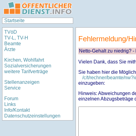
Startseite
TVöD
Fehlermeldung/Hi
TV-L, TV-H
Beamte
Ärzte
Netto-Gehalt zu niedrig? -
Kirchen, Wohlfahrt
Vielen Dank, dass Sie mit
Sozialversicherungen
weitere Tarifverträge
Sie haben hier die Möglich
/c/t/rechner/beamte/nw
Stellenanzeigen
einzugeben:
Service
Hinweis: Abweichungen des
Forum
einzelnen Abzugsbeträge d
Links
Info/Kontakt
Datenschutzeinstellungen