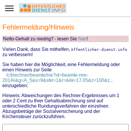
Fehlermeldung/Hinweis
Netto-Gehalt zu niedrig? - lesen Sie
hier
!
Vielen Dank, dass Sie mithelfen,
öffentlicher-dienst.info
zu verbessern!
Sie haben hier die Möglichkeit, eine Fehlermeldung oder
einen Hinweis zur Seite
/c/t/rechner/beamte/nw?id=beamte-nrw-
2014ii&g=A_5&s=9&stkl=1&r=&kk=17.05&z=100&z...
einzugeben:
Hinweis: Abweichungen des Rechner-Ergebnisses um 1
oder 2 Cent zu Ihrer Gehaltsabrechnung sind auf
unterschiedliche Rundungsverfahren der einzelnen
Abzugsbeträge der Sozialversicherung und der
Kirchensteuer zurückzuführen.