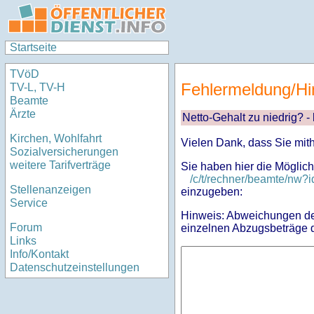
Startseite
TVöD
Fehlermeldung/Hi
TV-L, TV-H
Beamte
Ärzte
Netto-Gehalt zu niedrig? -
Kirchen, Wohlfahrt
Vielen Dank, dass Sie mit
Sozialversicherungen
weitere Tarifverträge
Sie haben hier die Möglich
/c/t/rechner/beamte/nw
Stellenanzeigen
einzugeben:
Service
Hinweis: Abweichungen des
Forum
einzelnen Abzugsbeträge d
Links
Info/Kontakt
Datenschutzeinstellungen