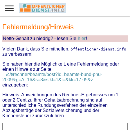
Fehlermeldung/Hinweis
Netto-Gehalt zu niedrig? - lesen Sie
hier
!
Vielen Dank, dass Sie mithelfen,
öffentlicher-dienst.info
zu verbessern!
Sie haben hier die Möglichkeit, eine Fehlermeldung oder
einen Hinweis zur Seite
/c/t/rechner/beamte/post?id=beamte-bund-pnu-
2009&g=A_16&s=8&stkl=1&r=&kk=17.05&z...
einzugeben:
Hinweis: Abweichungen des Rechner-Ergebnisses um 1
oder 2 Cent zu Ihrer Gehaltsabrechnung sind auf
unterschiedliche Rundungsverfahren der einzelnen
Abzugsbeträge der Sozialversicherung und der
Kirchensteuer zurückzuführen.