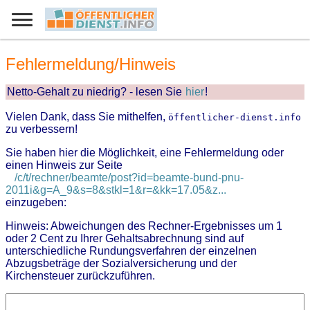
Fehlermeldung/Hinweis
Netto-Gehalt zu niedrig? - lesen Sie
hier
!
Vielen Dank, dass Sie mithelfen,
öffentlicher-dienst.info
zu verbessern!
Sie haben hier die Möglichkeit, eine Fehlermeldung oder
einen Hinweis zur Seite
/c/t/rechner/beamte/post?id=beamte-bund-pnu-
2011i&g=A_9&s=8&stkl=1&r=&kk=17.05&z...
einzugeben:
Hinweis: Abweichungen des Rechner-Ergebnisses um 1
oder 2 Cent zu Ihrer Gehaltsabrechnung sind auf
unterschiedliche Rundungsverfahren der einzelnen
Abzugsbeträge der Sozialversicherung und der
Kirchensteuer zurückzuführen.