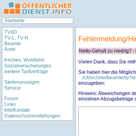
Startseite
TVöD
Fehlermeldung/Hi
TV-L, TV-H
Beamte
Ärzte
Netto-Gehalt zu niedrig? -
Kirchen, Wohlfahrt
Vielen Dank, dass Sie mit
Sozialversicherungen
weitere Tarifverträge
Sie haben hier die Möglich
/c/t/rechner/beamte/rp
Stellenanzeigen
einzugeben:
Service
Hinweis: Abweichungen des
Forum
einzelnen Abzugsbeträge d
Links
Info/Kontakt
Datenschutzeinstellungen