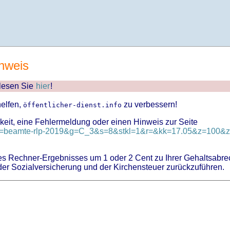
nweis
 lesen Sie
hier
!
helfen,
zu verbessern!
öffentlicher-dienst.info
keit, eine Fehlermeldung oder einen Hinweis zur Seite
?id=beamte-rlp-2019&g=C_3&s=8&stkl=1&r=&kk=17.05&z=100&zk
 Rechner-Ergebnisses um 1 oder 2 Cent zu Ihrer Gehaltsabre
er Sozialversicherung und der Kirchensteuer zurückzuführen.