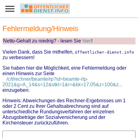
Fehlermeldung/Hinweis
Netto-Gehalt zu niedrig? - lesen Sie
hier
!
Vielen Dank, dass Sie mithelfen,
öffentlicher-dienst.info
zu verbessern!
Sie haben hier die Möglichkeit, eine Fehlermeldung oder
einen Hinweis zur Seite
/c/t/rechner/beamte/rp?id=beamte-rlp-
2021&g=A_14&s=12&stkl=1&r=&kk=17.05&z=100&z...
einzugeben:
Hinweis: Abweichungen des Rechner-Ergebnisses um 1
oder 2 Cent zu Ihrer Gehaltsabrechnung sind auf
unterschiedliche Rundungsverfahren der einzelnen
Abzugsbeträge der Sozialversicherung und der
Kirchensteuer zurückzuführen.