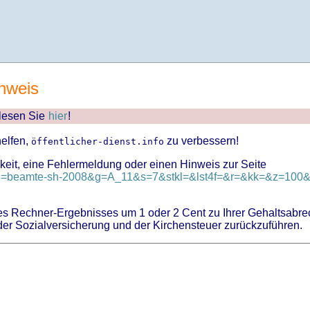
nweis
 lesen Sie
hier
!
helfen,
zu verbessern!
öffentlicher-dienst.info
keit, eine Fehlermeldung oder einen Hinweis zur Seite
?id=beamte-sh-2008&g=A_11&s=7&stkl=&lst4f=&r=&kk=&z=100&z
 Rechner-Ergebnisses um 1 oder 2 Cent zu Ihrer Gehaltsabre
er Sozialversicherung und der Kirchensteuer zurückzuführen.