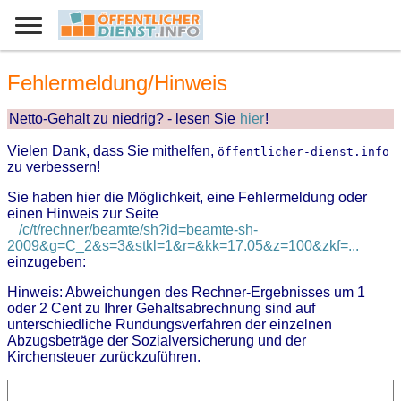
Fehlermeldung/Hinweis
Netto-Gehalt zu niedrig? - lesen Sie
hier
!
Vielen Dank, dass Sie mithelfen,
öffentlicher-dienst.info
zu verbessern!
Sie haben hier die Möglichkeit, eine Fehlermeldung oder
einen Hinweis zur Seite
/c/t/rechner/beamte/sh?id=beamte-sh-
2009&g=C_2&s=3&stkl=1&r=&kk=17.05&z=100&zkf=...
einzugeben:
Hinweis: Abweichungen des Rechner-Ergebnisses um 1
oder 2 Cent zu Ihrer Gehaltsabrechnung sind auf
unterschiedliche Rundungsverfahren der einzelnen
Abzugsbeträge der Sozialversicherung und der
Kirchensteuer zurückzuführen.