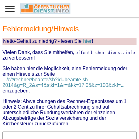
Fehlermeldung/Hinweis
Netto-Gehalt zu niedrig? - lesen Sie
hier
!
Vielen Dank, dass Sie mithelfen,
öffentlicher-dienst.info
zu verbessern!
Sie haben hier die Möglichkeit, eine Fehlermeldung oder
einen Hinweis zur Seite
/c/t/rechner/beamte/sh?id=beamte-sh-
2014&g=R_2&s=4&stkl=1&r=&kk=17.05&z=100&zkf=...
einzugeben:
Hinweis: Abweichungen des Rechner-Ergebnisses um 1
oder 2 Cent zu Ihrer Gehaltsabrechnung sind auf
unterschiedliche Rundungsverfahren der einzelnen
Abzugsbeträge der Sozialversicherung und der
Kirchensteuer zurückzuführen.