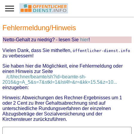
Fehlermeldung/Hinweis
Netto-Gehalt zu niedrig? - lesen Sie
hier
!
Vielen Dank, dass Sie mithelfen,
öffentlicher-dienst.info
zu verbessern!
Sie haben hier die Möglichkeit, eine Fehlermeldung oder
einen Hinweis zur Seite
/c/t/rechner/beamte/sh?id=beamte-sh-
2016&g=A_5&s=7&stkl=1&lst4f=&r=&kk=15.5&z=10...
einzugeben:
Hinweis: Abweichungen des Rechner-Ergebnisses um 1
oder 2 Cent zu Ihrer Gehaltsabrechnung sind auf
unterschiedliche Rundungsverfahren der einzelnen
Abzugsbeträge der Sozialversicherung und der
Kirchensteuer zurückzuführen.