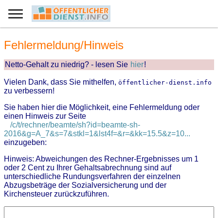
Fehlermeldung/Hinweis
Netto-Gehalt zu niedrig? - lesen Sie
hier
!
Vielen Dank, dass Sie mithelfen,
öffentlicher-dienst.info
zu verbessern!
Sie haben hier die Möglichkeit, eine Fehlermeldung oder
einen Hinweis zur Seite
/c/t/rechner/beamte/sh?id=beamte-sh-
2016&g=A_7&s=7&stkl=1&lst4f=&r=&kk=15.5&z=10...
einzugeben:
Hinweis: Abweichungen des Rechner-Ergebnisses um 1
oder 2 Cent zu Ihrer Gehaltsabrechnung sind auf
unterschiedliche Rundungsverfahren der einzelnen
Abzugsbeträge der Sozialversicherung und der
Kirchensteuer zurückzuführen.