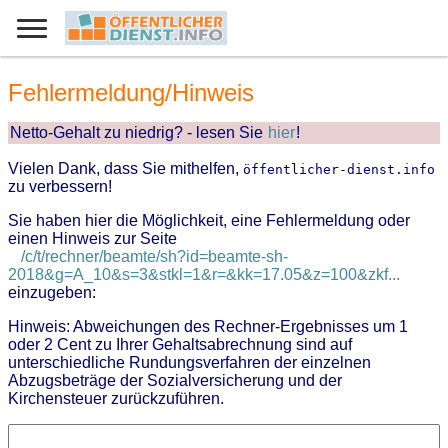
Fehlermeldung/Hinweis
Netto-Gehalt zu niedrig? - lesen Sie
hier
!
Vielen Dank, dass Sie mithelfen,
öffentlicher-dienst.info
zu verbessern!
Sie haben hier die Möglichkeit, eine Fehlermeldung oder
einen Hinweis zur Seite
/c/t/rechner/beamte/sh?id=beamte-sh-
2018&g=A_10&s=3&stkl=1&r=&kk=17.05&z=100&zkf...
einzugeben:
Hinweis: Abweichungen des Rechner-Ergebnisses um 1
oder 2 Cent zu Ihrer Gehaltsabrechnung sind auf
unterschiedliche Rundungsverfahren der einzelnen
Abzugsbeträge der Sozialversicherung und der
Kirchensteuer zurückzuführen.