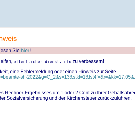
nweis
 lesen Sie
hier
!
helfen,
zu verbessern!
öffentlicher-dienst.info
keit, eine Fehlermeldung oder einen Hinweis zur Seite
?id=beamte-sh-2022&g=C_2&s=13&stkl=1&lst4f=&r=&kk=17.05&z
 Rechner-Ergebnisses um 1 oder 2 Cent zu Ihrer Gehaltsabre
er Sozialversicherung und der Kirchensteuer zurückzuführen.