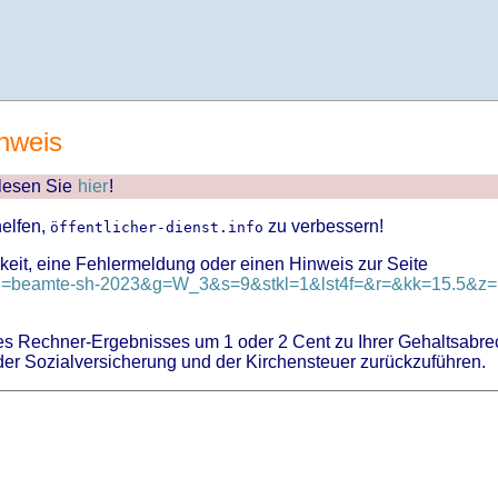
nweis
 lesen Sie
hier
!
helfen,
zu verbessern!
öffentlicher-dienst.info
keit, eine Fehlermeldung oder einen Hinweis zur Seite
?id=beamte-sh-2023&g=W_3&s=9&stkl=1&lst4f=&r=&kk=15.5&z=1
 Rechner-Ergebnisses um 1 oder 2 Cent zu Ihrer Gehaltsabre
er Sozialversicherung und der Kirchensteuer zurückzuführen.