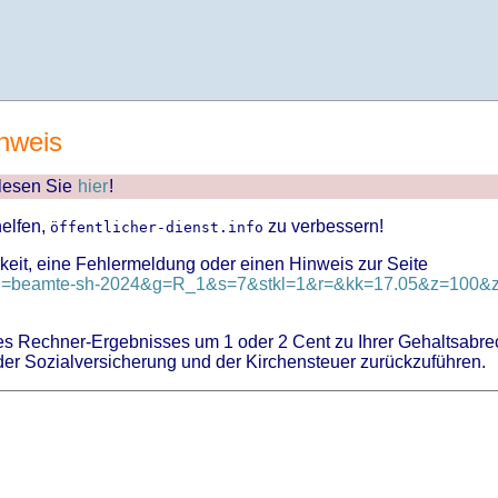
nweis
 lesen Sie
hier
!
helfen,
zu verbessern!
öffentlicher-dienst.info
keit, eine Fehlermeldung oder einen Hinweis zur Seite
?id=beamte-sh-2024&g=R_1&s=7&stkl=1&r=&kk=17.05&z=100&zk
 Rechner-Ergebnisses um 1 oder 2 Cent zu Ihrer Gehaltsabre
er Sozialversicherung und der Kirchensteuer zurückzuführen.