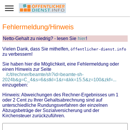
Fehlermeldung/Hinweis
Netto-Gehalt zu niedrig? - lesen Sie
hier
!
Vielen Dank, dass Sie mithelfen,
öffentlicher-dienst.info
zu verbessern!
Sie haben hier die Möglichkeit, eine Fehlermeldung oder
einen Hinweis zur Seite
/c/t/rechner/beamte/sh?id=beamte-sh-
2024b&g=C_4&s=6&stkl=1&r=&kk=15.5&z=100&zkf=...
einzugeben:
Hinweis: Abweichungen des Rechner-Ergebnisses um 1
oder 2 Cent zu Ihrer Gehaltsabrechnung sind auf
unterschiedliche Rundungsverfahren der einzelnen
Abzugsbeträge der Sozialversicherung und der
Kirchensteuer zurückzuführen.