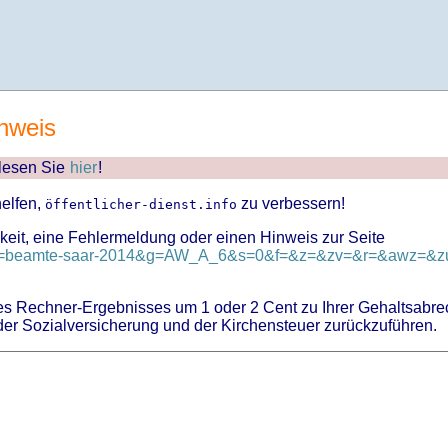
nweis
 lesen Sie
hier
!
helfen,
zu verbessern!
öffentlicher-dienst.info
keit, eine Fehlermeldung oder einen Hinweis zur Seite
l?id=beamte-saar-2014&g=AW_A_6&s=0&f=&z=&zv=&r=&awz=&zu
 Rechner-Ergebnisses um 1 oder 2 Cent zu Ihrer Gehaltsabre
er Sozialversicherung und der Kirchensteuer zurückzuführen.