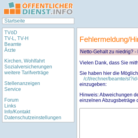
Startseite
TVöD
Fehlermeldung/Hi
TV-L, TV-H
Beamte
Ärzte
Netto-Gehalt zu niedrig? -
Kirchen, Wohlfahrt
Vielen Dank, dass Sie mit
Sozialversicherungen
weitere Tarifverträge
Sie haben hier die Möglich
/c/t/rechner/beamte/s
Stellenanzeigen
einzugeben:
Service
Hinweis: Abweichungen des
Forum
einzelnen Abzugsbeträge d
Links
Info/Kontakt
Datenschutzeinstellungen