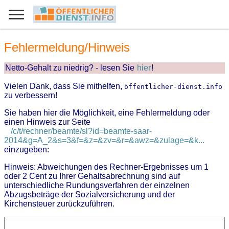
Fehlermeldung/Hinweis
Netto-Gehalt zu niedrig? - lesen Sie
hier
!
Vielen Dank, dass Sie mithelfen,
öffentlicher-dienst.info
zu verbessern!
Sie haben hier die Möglichkeit, eine Fehlermeldung oder
einen Hinweis zur Seite
/c/t/rechner/beamte/sl?id=beamte-saar-
2014&g=A_2&s=3&f=&z=&zv=&r=&awz=&zulage=&k...
einzugeben:
Hinweis: Abweichungen des Rechner-Ergebnisses um 1
oder 2 Cent zu Ihrer Gehaltsabrechnung sind auf
unterschiedliche Rundungsverfahren der einzelnen
Abzugsbeträge der Sozialversicherung und der
Kirchensteuer zurückzuführen.