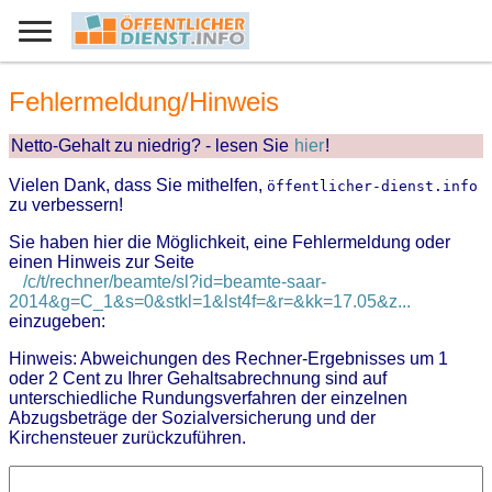
Fehlermeldung/Hinweis
Netto-Gehalt zu niedrig? - lesen Sie
hier
!
Vielen Dank, dass Sie mithelfen,
öffentlicher-dienst.info
zu verbessern!
Sie haben hier die Möglichkeit, eine Fehlermeldung oder
einen Hinweis zur Seite
/c/t/rechner/beamte/sl?id=beamte-saar-
2014&g=C_1&s=0&stkl=1&lst4f=&r=&kk=17.05&z...
einzugeben:
Hinweis: Abweichungen des Rechner-Ergebnisses um 1
oder 2 Cent zu Ihrer Gehaltsabrechnung sind auf
unterschiedliche Rundungsverfahren der einzelnen
Abzugsbeträge der Sozialversicherung und der
Kirchensteuer zurückzuführen.