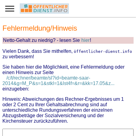
Fehlermeldung/Hinweis
Netto-Gehalt zu niedrig? - lesen Sie
hier
!
Vielen Dank, dass Sie mithelfen,
öffentlicher-dienst.info
zu verbessern!
Sie haben hier die Möglichkeit, eine Fehlermeldung oder
einen Hinweis zur Seite
/c/t/rechner/beamte/sl?id=beamte-saar-
2014&g=M_P&s=1&stkl=1&lst4f=&r=&kk=17.05&z...
einzugeben:
Hinweis: Abweichungen des Rechner-Ergebnisses um 1
oder 2 Cent zu Ihrer Gehaltsabrechnung sind auf
unterschiedliche Rundungsverfahren der einzelnen
Abzugsbeträge der Sozialversicherung und der
Kirchensteuer zurückzuführen.