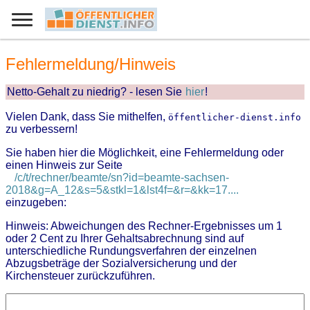
Fehlermeldung/Hinweis
Netto-Gehalt zu niedrig? - lesen Sie
hier
!
Vielen Dank, dass Sie mithelfen,
öffentlicher-dienst.info
zu verbessern!
Sie haben hier die Möglichkeit, eine Fehlermeldung oder
einen Hinweis zur Seite
/c/t/rechner/beamte/sn?id=beamte-sachsen-
2018&g=A_12&s=5&stkl=1&lst4f=&r=&kk=17....
einzugeben:
Hinweis: Abweichungen des Rechner-Ergebnisses um 1
oder 2 Cent zu Ihrer Gehaltsabrechnung sind auf
unterschiedliche Rundungsverfahren der einzelnen
Abzugsbeträge der Sozialversicherung und der
Kirchensteuer zurückzuführen.