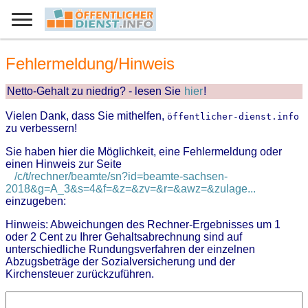
Fehlermeldung/Hinweis
Netto-Gehalt zu niedrig? - lesen Sie
hier
!
Vielen Dank, dass Sie mithelfen,
öffentlicher-dienst.info
zu verbessern!
Sie haben hier die Möglichkeit, eine Fehlermeldung oder
einen Hinweis zur Seite
/c/t/rechner/beamte/sn?id=beamte-sachsen-
2018&g=A_3&s=4&f=&z=&zv=&r=&awz=&zulage...
einzugeben:
Hinweis: Abweichungen des Rechner-Ergebnisses um 1
oder 2 Cent zu Ihrer Gehaltsabrechnung sind auf
unterschiedliche Rundungsverfahren der einzelnen
Abzugsbeträge der Sozialversicherung und der
Kirchensteuer zurückzuführen.