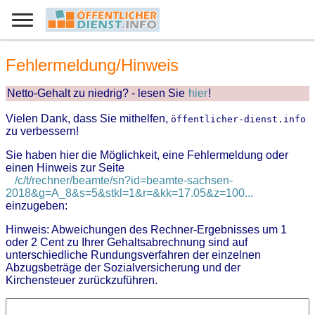
Fehlermeldung/Hinweis
Netto-Gehalt zu niedrig? - lesen Sie
hier
!
Vielen Dank, dass Sie mithelfen,
öffentlicher-dienst.info
zu verbessern!
Sie haben hier die Möglichkeit, eine Fehlermeldung oder
einen Hinweis zur Seite
/c/t/rechner/beamte/sn?id=beamte-sachsen-
2018&g=A_8&s=5&stkl=1&r=&kk=17.05&z=100...
einzugeben:
Hinweis: Abweichungen des Rechner-Ergebnisses um 1
oder 2 Cent zu Ihrer Gehaltsabrechnung sind auf
unterschiedliche Rundungsverfahren der einzelnen
Abzugsbeträge der Sozialversicherung und der
Kirchensteuer zurückzuführen.