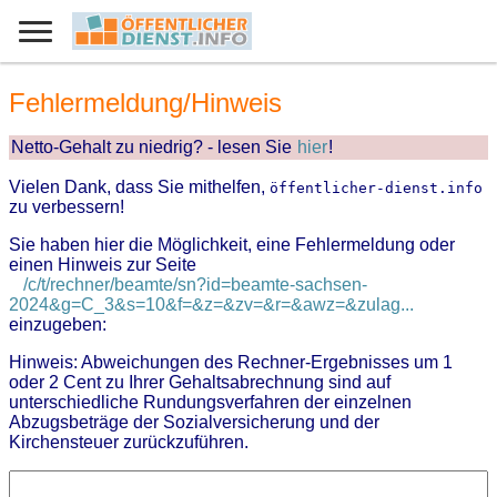
Fehlermeldung/Hinweis
Netto-Gehalt zu niedrig? - lesen Sie
hier
!
Vielen Dank, dass Sie mithelfen,
öffentlicher-dienst.info
zu verbessern!
Sie haben hier die Möglichkeit, eine Fehlermeldung oder
einen Hinweis zur Seite
/c/t/rechner/beamte/sn?id=beamte-sachsen-
2024&g=C_3&s=10&f=&z=&zv=&r=&awz=&zulag...
einzugeben:
Hinweis: Abweichungen des Rechner-Ergebnisses um 1
oder 2 Cent zu Ihrer Gehaltsabrechnung sind auf
unterschiedliche Rundungsverfahren der einzelnen
Abzugsbeträge der Sozialversicherung und der
Kirchensteuer zurückzuführen.