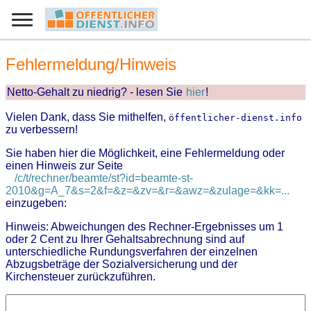
Fehlermeldung/Hinweis
Netto-Gehalt zu niedrig? - lesen Sie
hier
!
Vielen Dank, dass Sie mithelfen,
öffentlicher-dienst.info
zu verbessern!
Sie haben hier die Möglichkeit, eine Fehlermeldung oder
einen Hinweis zur Seite
/c/t/rechner/beamte/st?id=beamte-st-
2010&g=A_7&s=2&f=&z=&zv=&r=&awz=&zulage=&kk=...
einzugeben:
Hinweis: Abweichungen des Rechner-Ergebnisses um 1
oder 2 Cent zu Ihrer Gehaltsabrechnung sind auf
unterschiedliche Rundungsverfahren der einzelnen
Abzugsbeträge der Sozialversicherung und der
Kirchensteuer zurückzuführen.