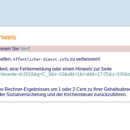
nweis
 lesen Sie
hier
!
helfen,
zu verbessern!
öffentlicher-dienst.info
keit, eine Fehlermeldung oder einen Hinweis zur Seite
?id=beamte-st-2016&g=C_3&s=10&stkl=1&r=&kk=17.05&z=100&zk
 Rechner-Ergebnisses um 1 oder 2 Cent zu Ihrer Gehaltsabre
er Sozialversicherung und der Kirchensteuer zurückzuführen.