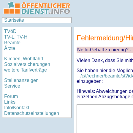
Startseite
TVöD
Fehlermeldung/Hi
TV-L, TV-H
Beamte
Ärzte
Netto-Gehalt zu niedrig? -
Kirchen, Wohlfahrt
Vielen Dank, dass Sie mit
Sozialversicherungen
weitere Tarifverträge
Sie haben hier die Möglich
/c/t/rechner/beamte/st
Stellenanzeigen
einzugeben:
Service
Hinweis: Abweichungen des
Forum
einzelnen Abzugsbeträge d
Links
Info/Kontakt
Datenschutzeinstellungen