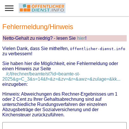
Fehlermeldung/Hinweis
Netto-Gehalt zu niedrig? - lesen Sie
hier
!
Vielen Dank, dass Sie mithelfen,
öffentlicher-dienst.info
zu verbessern!
Sie haben hier die Möglichkeit, eine Fehlermeldung oder
einen Hinweis zur Seite
/c/t/rechner/beamte/st?id=beamte-st-
2025&g=C_3&s=14&f=&z=&zv=&r=&awz=&zulage=&kk...
einzugeben:
Hinweis: Abweichungen des Rechner-Ergebnisses um 1
oder 2 Cent zu Ihrer Gehaltsabrechnung sind auf
unterschiedliche Rundungsverfahren der einzelnen
Abzugsbeträge der Sozialversicherung und der
Kirchensteuer zurückzuführen.