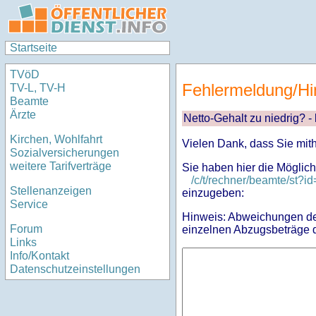
Startseite
TVöD
Fehlermeldung/Hi
TV-L, TV-H
Beamte
Ärzte
Netto-Gehalt zu niedrig? -
Kirchen, Wohlfahrt
Vielen Dank, dass Sie mit
Sozialversicherungen
weitere Tarifverträge
Sie haben hier die Möglich
/c/t/rechner/beamte/st
Stellenanzeigen
einzugeben:
Service
Hinweis: Abweichungen des
Forum
einzelnen Abzugsbeträge d
Links
Info/Kontakt
Datenschutzeinstellungen