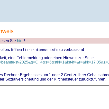
nweis
 lesen Sie
hier
!
helfen,
zu verbessern!
öffentlicher-dienst.info
keit, eine Fehlermeldung oder einen Hinweis zur Seite
?id=beamte-st-2025&g=C_4&s=6&stkl=1&lst4f=&r=&kk=17.05&z=1
 Rechner-Ergebnisses um 1 oder 2 Cent zu Ihrer Gehaltsabre
er Sozialversicherung und der Kirchensteuer zurückzuführen.