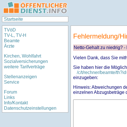
Startseite
TVöD
Fehlermeldung/Hi
TV-L, TV-H
Beamte
Ärzte
Netto-Gehalt zu niedrig? -
Kirchen, Wohlfahrt
Vielen Dank, dass Sie mit
Sozialversicherungen
weitere Tarifverträge
Sie haben hier die Möglich
/c/t/rechner/beamte/th
Stellenanzeigen
einzugeben:
Service
Hinweis: Abweichungen des
Forum
einzelnen Abzugsbeträge d
Links
Info/Kontakt
Datenschutzeinstellungen