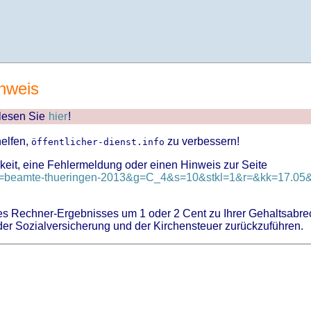
nweis
 lesen Sie
hier
!
helfen,
zu verbessern!
öffentlicher-dienst.info
keit, eine Fehlermeldung oder einen Hinweis zur Seite
?id=beamte-thueringen-2013&g=C_4&s=10&stkl=1&r=&kk=17.05&z
 Rechner-Ergebnisses um 1 oder 2 Cent zu Ihrer Gehaltsabre
er Sozialversicherung und der Kirchensteuer zurückzuführen.