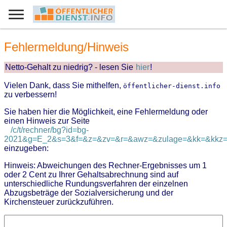
Fehlermeldung/Hinweis
Netto-Gehalt zu niedrig? - lesen Sie
hier
!
Vielen Dank, dass Sie mithelfen,
öffentlicher-dienst.info
zu verbessern!
Sie haben hier die Möglichkeit, eine Fehlermeldung oder
einen Hinweis zur Seite
/c/t/rechner/bg?id=bg-
2021&g=E_2&s=3&f=&z=&zv=&r=&awz=&zulage=&kk=&kkz=&z
einzugeben:
Hinweis: Abweichungen des Rechner-Ergebnisses um 1
oder 2 Cent zu Ihrer Gehaltsabrechnung sind auf
unterschiedliche Rundungsverfahren der einzelnen
Abzugsbeträge der Sozialversicherung und der
Kirchensteuer zurückzuführen.