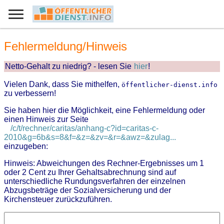
Fehlermeldung/Hinweis
Netto-Gehalt zu niedrig? - lesen Sie
hier
!
Vielen Dank, dass Sie mithelfen,
öffentlicher-dienst.info
zu verbessern!
Sie haben hier die Möglichkeit, eine Fehlermeldung oder
einen Hinweis zur Seite
/c/t/rechner/caritas/anhang-c?id=caritas-c-
2010&g=6b&s=8&f=&z=&zv=&r=&awz=&zulag...
einzugeben:
Hinweis: Abweichungen des Rechner-Ergebnisses um 1
oder 2 Cent zu Ihrer Gehaltsabrechnung sind auf
unterschiedliche Rundungsverfahren der einzelnen
Abzugsbeträge der Sozialversicherung und der
Kirchensteuer zurückzuführen.