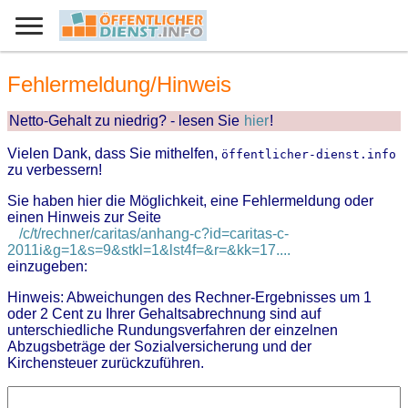
Fehlermeldung/Hinweis
Netto-Gehalt zu niedrig? - lesen Sie
hier
!
Vielen Dank, dass Sie mithelfen,
öffentlicher-dienst.info
zu verbessern!
Sie haben hier die Möglichkeit, eine Fehlermeldung oder
einen Hinweis zur Seite
/c/t/rechner/caritas/anhang-c?id=caritas-c-
2011i&g=1&s=9&stkl=1&lst4f=&r=&kk=17....
einzugeben:
Hinweis: Abweichungen des Rechner-Ergebnisses um 1
oder 2 Cent zu Ihrer Gehaltsabrechnung sind auf
unterschiedliche Rundungsverfahren der einzelnen
Abzugsbeträge der Sozialversicherung und der
Kirchensteuer zurückzuführen.