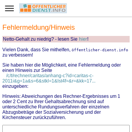
Fehlermeldung/Hinweis
Netto-Gehalt zu niedrig? - lesen Sie
hier
!
Vielen Dank, dass Sie mithelfen,
öffentlicher-dienst.info
zu verbessern!
Sie haben hier die Möglichkeit, eine Fehlermeldung oder
einen Hinweis zur Seite
/c/t/rechner/caritas/anhang-c?id=caritas-c-
2011i&g=1a&s=6&stkl=1&lst4f=&r=&kk=17...
einzugeben:
Hinweis: Abweichungen des Rechner-Ergebnisses um 1
oder 2 Cent zu Ihrer Gehaltsabrechnung sind auf
unterschiedliche Rundungsverfahren der einzelnen
Abzugsbeträge der Sozialversicherung und der
Kirchensteuer zurückzuführen.