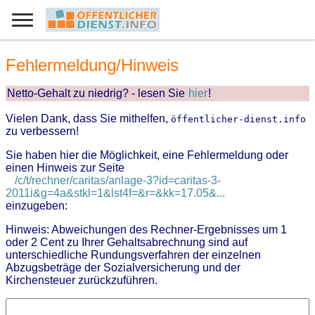
Fehlermeldung/Hinweis
Netto-Gehalt zu niedrig? - lesen Sie
hier
!
Vielen Dank, dass Sie mithelfen,
öffentlicher-dienst.info
zu verbessern!
Sie haben hier die Möglichkeit, eine Fehlermeldung oder
einen Hinweis zur Seite
/c/t/rechner/caritas/anlage-3?id=caritas-3-
2011i&g=4a&stkl=1&lst4f=&r=&kk=17.05&...
einzugeben:
Hinweis: Abweichungen des Rechner-Ergebnisses um 1
oder 2 Cent zu Ihrer Gehaltsabrechnung sind auf
unterschiedliche Rundungsverfahren der einzelnen
Abzugsbeträge der Sozialversicherung und der
Kirchensteuer zurückzuführen.