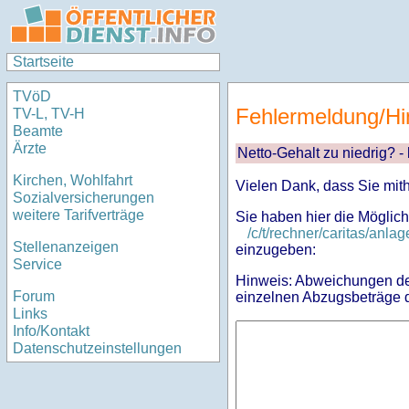
Startseite
TVöD
Fehlermeldung/Hi
TV-L, TV-H
Beamte
Ärzte
Netto-Gehalt zu niedrig? -
Kirchen, Wohlfahrt
Vielen Dank, dass Sie mit
Sozialversicherungen
weitere Tarifverträge
Sie haben hier die Möglich
/c/t/rechner/caritas/an
Stellenanzeigen
einzugeben:
Service
Hinweis: Abweichungen des
Forum
einzelnen Abzugsbeträge d
Links
Info/Kontakt
Datenschutzeinstellungen