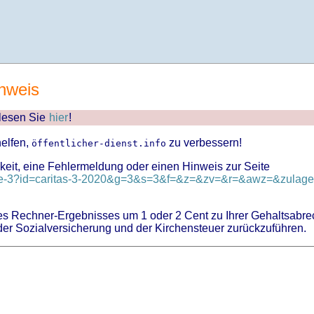
nweis
 lesen Sie
hier
!
helfen,
zu verbessern!
öffentlicher-dienst.info
keit, eine Fehlermeldung oder einen Hinweis zur Seite
lage-3?id=caritas-3-2020&g=3&s=3&f=&z=&zv=&r=&awz=&zulage.
 Rechner-Ergebnisses um 1 oder 2 Cent zu Ihrer Gehaltsabre
er Sozialversicherung und der Kirchensteuer zurückzuführen.