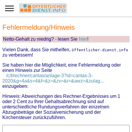
Fehlermeldung/Hinweis
Netto-Gehalt zu niedrig? - lesen Sie
hier
!
Vielen Dank, dass Sie mithelfen,
öffentlicher-dienst.info
zu verbessern!
Sie haben hier die Möglichkeit, eine Fehlermeldung oder
einen Hinweis zur Seite
/c/t/rechner/caritas/anlage-3?id=caritas-3-
2020&g=4a&s=4&f=&z=&zv=&r=&awz=&zulag...
einzugeben:
Hinweis: Abweichungen des Rechner-Ergebnisses um 1
oder 2 Cent zu Ihrer Gehaltsabrechnung sind auf
unterschiedliche Rundungsverfahren der einzelnen
Abzugsbeträge der Sozialversicherung und der
Kirchensteuer zurückzuführen.