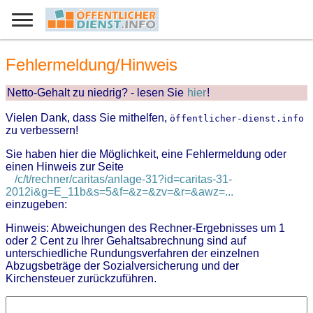
Fehlermeldung/Hinweis
Netto-Gehalt zu niedrig? - lesen Sie
hier
!
Vielen Dank, dass Sie mithelfen,
öffentlicher-dienst.info
zu verbessern!
Sie haben hier die Möglichkeit, eine Fehlermeldung oder
einen Hinweis zur Seite
/c/t/rechner/caritas/anlage-31?id=caritas-31-
2012i&g=E_11b&s=5&f=&z=&zv=&r=&awz=...
einzugeben:
Hinweis: Abweichungen des Rechner-Ergebnisses um 1
oder 2 Cent zu Ihrer Gehaltsabrechnung sind auf
unterschiedliche Rundungsverfahren der einzelnen
Abzugsbeträge der Sozialversicherung und der
Kirchensteuer zurückzuführen.