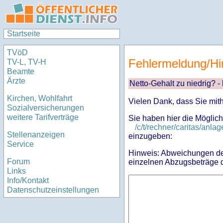
Startseite
TVöD
Fehlermeldung/Hi
TV-L, TV-H
Beamte
Ärzte
Netto-Gehalt zu niedrig? -
Kirchen, Wohlfahrt
Vielen Dank, dass Sie mit
Sozialversicherungen
weitere Tarifverträge
Sie haben hier die Möglich
/c/t/rechner/caritas/a
Stellenanzeigen
einzugeben:
Service
Hinweis: Abweichungen des
Forum
einzelnen Abzugsbeträge d
Links
Info/Kontakt
Datenschutzeinstellungen