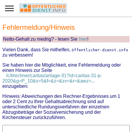
Fehlermeldung/Hinweis
Netto-Gehalt zu niedrig? - lesen Sie
hier
!
Vielen Dank, dass Sie mithelfen,
öffentlicher-dienst.info
zu verbessern!
Sie haben hier die Möglichkeit, eine Fehlermeldung oder
einen Hinweis zur Seite
/c/t/rechner/caritas/anlage-31?id=caritas-31-p-
2020&g=P_10&s=5&f=&z=&zv=&r=&awz=...
einzugeben:
Hinweis: Abweichungen des Rechner-Ergebnisses um 1
oder 2 Cent zu Ihrer Gehaltsabrechnung sind auf
unterschiedliche Rundungsverfahren der einzelnen
Abzugsbeträge der Sozialversicherung und der
Kirchensteuer zurückzuführen.