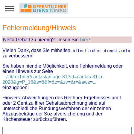
Fehlermeldung/Hinweis
Netto-Gehalt zu niedrig? - lesen Sie
hier
!
Vielen Dank, dass Sie mithelfen,
öffentlicher-dienst.info
zu verbessern!
Sie haben hier die Möglichkeit, eine Fehlermeldung oder
einen Hinweis zur Seite
/c/t/rechner/caritas/anlage-31?id=caritas-31-p-
2020&g=P_16&s=5&f=&z=&zv=&r=&awz=...
einzugeben:
Hinweis: Abweichungen des Rechner-Ergebnisses um 1
oder 2 Cent zu Ihrer Gehaltsabrechnung sind auf
unterschiedliche Rundungsverfahren der einzelnen
Abzugsbeträge der Sozialversicherung und der
Kirchensteuer zurückzuführen.